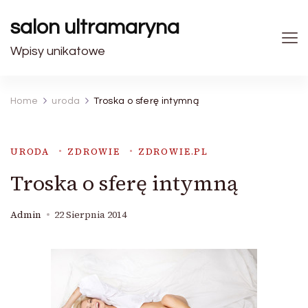
salon ultramaryna
Wpisy unikatowe
Home
uroda
Troska o sferę intymną
URODA
ZDROWIE
ZDROWIE.PL
Troska o sferę intymną
Admin
22 Sierpnia 2014