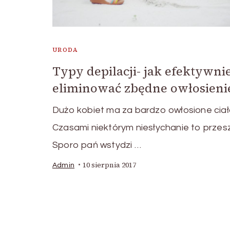
URODA
Typy depilacji- jak efektywni
eliminować zbędne owłosieni
Dużo kobiet ma za bardzo owłosione ciał
Czasami niektórym niesłychanie to przes
Sporo pań wstydzi …
10 sierpnia 2017
Admin