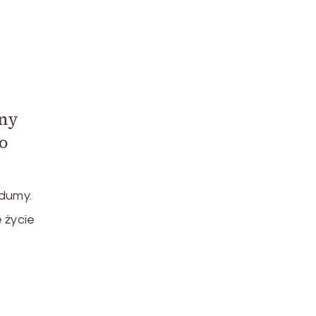
dny
o
dumy.
 życie