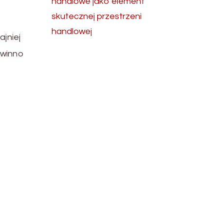
handlowe jako element
skutecznej przestrzeni
handlowej
jniej
owinno