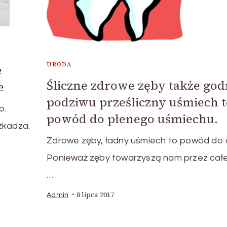
URODA
e
Śliczne zdrowe zęby także go
e
podziwu prześliczny uśmiech t
o.
powód do płenego uśmiechu.
zkadza.
Zdrowe zęby, ładny uśmiech to powód do 
Ponieważ zęby towarzyszą nam przez całe
…
8 lipca 2017
Admin