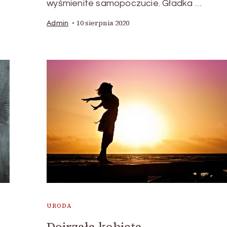
wyśmienite samopoczucie. Gładka …
10 sierpnia 2020
Admin
URODA
Dojrzała kobieta