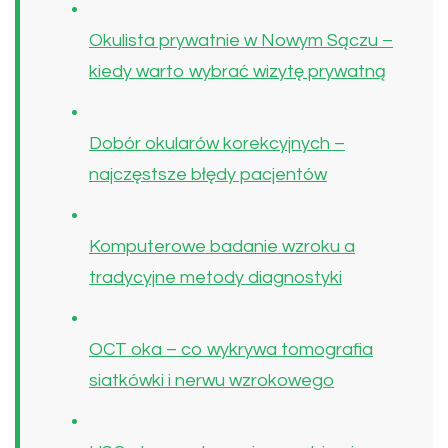
Okulista prywatnie w Nowym Sączu –
kiedy warto wybrać wizytę prywatną
Dobór okularów korekcyjnych –
najczęstsze błędy pacjentów
Komputerowe badanie wzroku a
tradycyjne metody diagnostyki
OCT oka – co wykrywa tomografia
siatkówki i nerwu wzrokowego