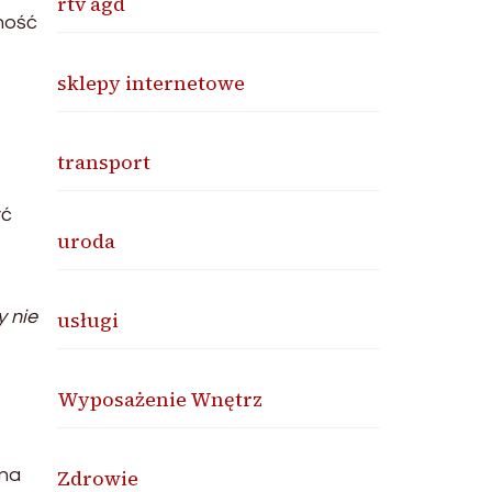
rtv agd
ność
sklepy internetowe
transport
yć
uroda
y nie
usługi
Wyposażenie Wnętrz
żna
Zdrowie