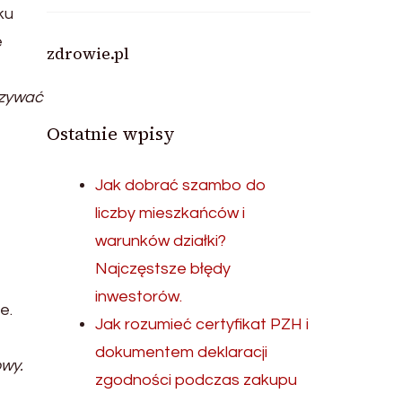
ku
e
zdrowie.pl
azywać
Ostatnie wpisy
Jak dobrać szambo do
liczby mieszkańców i
warunków działki?
Najczęstsze błędy
inwestorów.
e.
Jak rozumieć certyfikat PZH i
dokumentem deklaracji
wy.
zgodności podczas zakupu