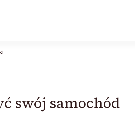
ód
zyć swój samochód