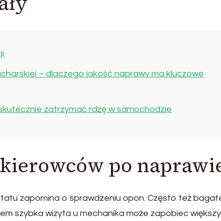
ały
ji
charskiej – dlaczego jakość naprawy ma kluczowe
ak skutecznie zatrzymać rdzę w samochodzie
y kierowców po naprawi
tatu zapomina o sprawdzeniu opon. Często też bagate
asem szybka wizyta u mechanika może zapobiec większ